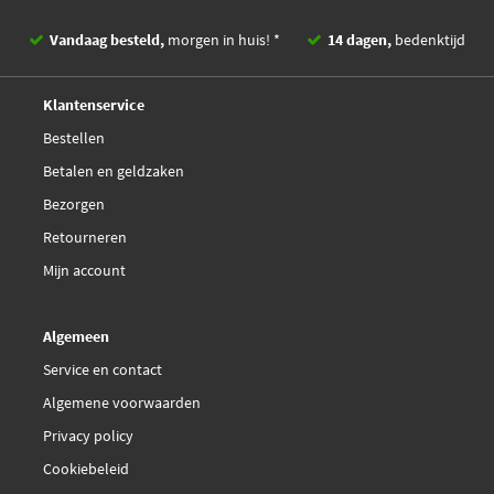
€ 102,97
Contitech CT1065WP2
Vandaag besteld,
morgen in huis! *
14 dagen,
bedenktijd
€ 28,75
Dayco 94957
Deskundig,
advies
Klantenservice
Dolz 05KD038
Bestellen
Betalen en geldzaken
Fai Autoparts 65134
Bezorgen
Retourneren
GMB GB134250KU
Mijn account
GMB GKP0002
Algemeen
€ 53,78
Gates 5458XS
Service en contact
Algemene voorwaarden
€ 26,24
Gates 5581XS
Privacy policy
Cookiebeleid
Graf TP030