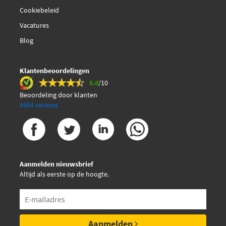
Cookiebeleid
FTE BL2566B1
Vacatures
Fai Autoparts BP101
Blog
Fai Autoparts BP219
Klantenbeoordelingen
8.8
/10
Fai Autoparts BP431
Beoordeling door klanten
6664 reviews
Fai Autoparts FPBP270
Fai Autoparts FPBP271
Aanmelden nieuwsbrief
Fai Autoparts FPBP272
Altijd als eerste op de hoogte.
€ 35,92
Ferodo FDB4110
€ 42,45
Ferodo FDB4179
Aanmelden