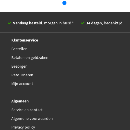
Comline CBP01618
Comline CBP31620
Vandaag besteld,
morgen in huis! *
14 dagen,
bedenktijd
Dba Australia DB1941SS
Deskundig,
advies
Klantenservice
EBC Brakes DP22002
Bestellen
Betalen en geldzaken
EBC Brakes DP42002R
Bezorgen
Retourneren
EBC Brakes DPX2002
Mijn account
FTE 9010817
Algemeen
FTE 9010818
Service en contact
Algemene voorwaarden
FTE BL2566A1
Privacy policy