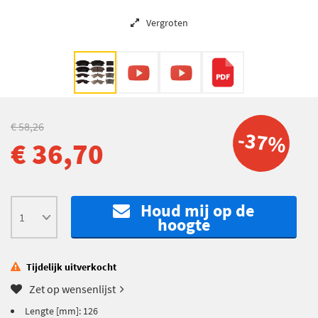
Vergroten
€ 58,26
-37%
€ 36,70
Houd mij op de
hoogte
Tijdelijk uitverkocht
Zet op wensenlijst
Lengte [mm]: 126