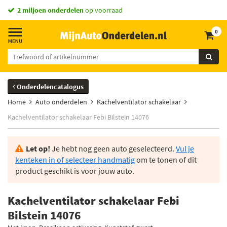
vandaag besteld,
2 miljoen onderdelen
morgen in huis *
op voorraad
0
Onderdelencatalogus
Home
Auto onderdelen
Kachelventilator schakelaar
Kachelventilator schakelaar Febi Bilstein 14076
Let op!
Je hebt nog geen auto geselecteerd.
Vul je
kenteken in of selecteer handmatig
om te tonen of dit
product geschikt is voor jouw auto.
Kachelventilator schakelaar Febi
Bilstein 14076