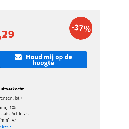
-37%
,29
Houd mij op de
hoogte
k uitverkocht
ensenlijst
mm]: 105
aats: Achteras
[mm]: 47
caties