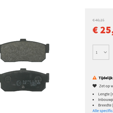
€ 40,15
€ 25
Tijdelij
Zet op w
Lengte [
Inbouwpl
Breedte 
Alle specifi