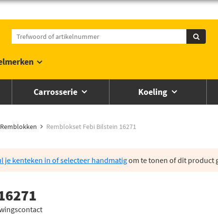
elmerken
Carrosserie
Koeling
Remblokken
Remblokset Febi Bilstein 16271
l je kenteken in of selecteer handmatig
om te tonen of dit product g
 16271
uwingscontact