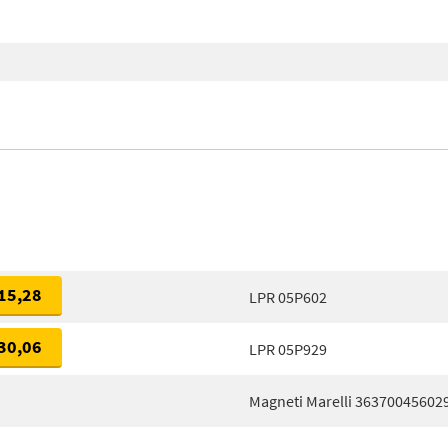
15,28
LPR 05P602
30,06
LPR 05P929
Magneti Marelli 36370045602