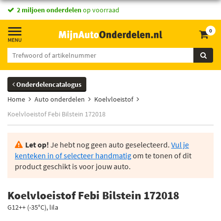
vandaag besteld,
2 miljoen onderdelen
morgen in huis *
op voorraad
0
Onderdelencatalogus
Home
Auto onderdelen
Koelvloeistof
Koelvloeistof Febi Bilstein 172018
Let op!
Je hebt nog geen auto geselecteerd.
Vul je
kenteken in of selecteer handmatig
om te tonen of dit
product geschikt is voor jouw auto.
Koelvloeistof Febi Bilstein 172018
G12++ (-35°C), lila