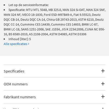
Let op de serviceinformatie:
Specificatie: MTU MTL 5048, MB 325.0, MAN 324 Si-OAT, MAN 324 SNF,
MAN 324 NF, IVECO 18-1830, Ford ESD-M97B49-A, Fiat 9.55523, Deutz
DQC CB-14, Deutz DQC CA-14, China GB 29743-2013, ASTM 6210, Deutz
DQC CC-14, Cummins CES 14439, Cummins CES 14603, BMW LC-87,
BMW LC-18, SANS 1251-2006, SAE J1034, JIS K 2234:2006, CUNA NC 956-
16, BS 6580-2010, AS 2108-2004, ASTM D4985, ASTM D3306
Inhoud [liter]: 5
Alle specificaties
Specificaties
Fabrikantcode
183410
OEM nummers
Merk
Febi Bilstein
BMW
Fabrikant nummers
BMW
83 19 2 211 191
Categorie
Koelvloeistof
BMW
83 19 2 211 194
AS 2108-2004