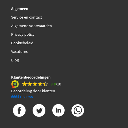
SAE J1034
Algemeen
SANS 1251:2005
Service en contact
Toyota Long Life Coolant 1WW/2WW
Algemene voorwaarden
Privacy policy
Cookiebeleid
Vacatures
Blog
Klantenbeoordelingen
8.8
/10
Beoordeling door klanten
6664 reviews