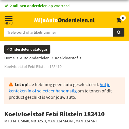
vandaag besteld,
2 miljoen onderdelen
morgen in huis *
op voorraad
0
Onderdelencatalogus
Home
Auto onderdelen
Koelvloeistof
Koelvloeistof Febi Bilstein 183410
Let op!
Je hebt nog geen auto geselecteerd.
Vul je
kenteken in of selecteer handmatig
om te tonen of dit
product geschikt is voor jouw auto.
Koelvloeistof Febi Bilstein 183410
MTU MTL 5048, MB 325.0, MAN 324 Si-OAT, MAN 324 SNF