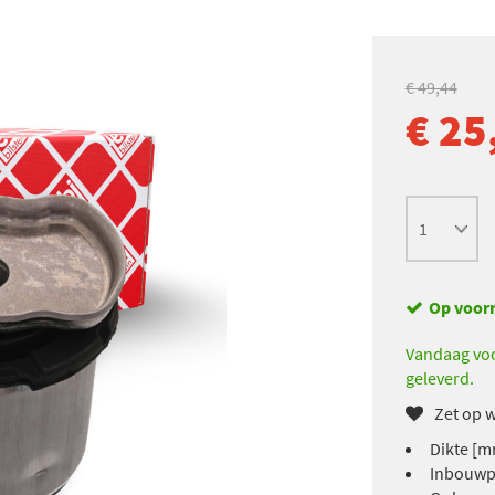
€ 49,44
€ 25
Op voor
Vandaag voo
geleverd.
Zet op w
Dikte [m
Inbouwpl