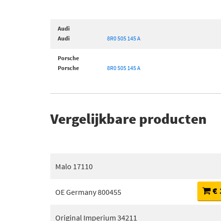
Audi
Audi
8R0 505 145 A
Porsche
Porsche
8R0 505 145 A
Vergelijkbare producten
Malo 17110
€ 
OE Germany 800455
Original Imperium 34211