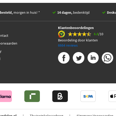
besteld,
morgen in huis! *
14 dagen,
bedenktijd
Desk
Klantenbeoordelingen
8.8
/10
ontact
Beoordeling door klanten
oorwaarden
6664 reviews
cy
d
erdelen.nl
Thuiswinkelwaarborg
Algemene Voorwaarden