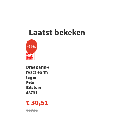
Laatst bekeken
-49%
Draagarm-/
reactiearm
lager
Febi
Bilstein
48731
€ 30,51
€ 59,82