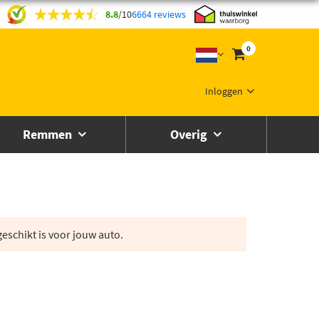
8.8
/
10
6664 reviews
0
Inloggen
Remmen
Overig
eschikt is voor jouw auto.