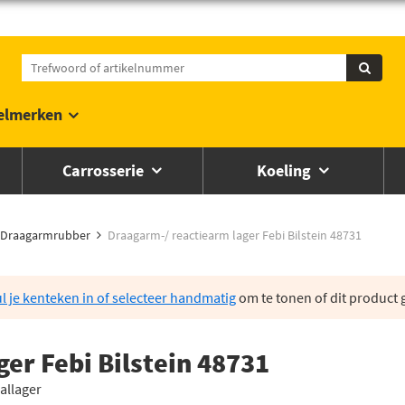
elmerken
Carrosserie
Koeling
Draagarmrubber
Draagarm-/ reactiearm lager Febi Bilstein 48731
l je kenteken in of selecteer handmatig
om te tonen of dit product g
er Febi Bilstein 48731
allager