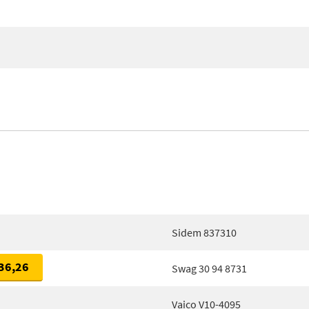
Sidem 837310
36,26
Swag 30 94 8731
Vaico V10-4095