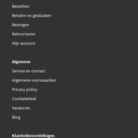
Jurid 571855J
Bestellen
Aanvullende artikelen /
Met remzadelschroef
Betalen en geldzaken
Aanvullende info 2
Jurid 573947J
Bezorgen
WVA-nummer
20981
Retourneren
Kawe 0205 00
EAN
5016687022872
Mijn account
Kawe 0205 02
Algemeen
Kawe 109-1154
Service en contact
Algemene voorwaarden
LPR 05P677
Privacy policy
Cookiebeleid
Magneti Marelli
363700205006
Vacatures
Blog
Magneti Marelli
363700424018
Klantenbeoordelingen