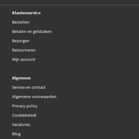
Metzger 4110897
Deskundig,
advies
Klantenservice
€ 13,38
NK 853786
Bestellen
Betalen en geldzaken
QH BFH5908
Bezorgen
Retourneren
Quick Brake 32.818
Mijn account
Sasic 6600037
Algemeen
€ 22,08
TRW PHB674
Service en contact
Algemene voorwaarden
Topran 724 346
Privacy policy
€ 17,99
Cookiebeleid
Triscan 8150 28131
Vacatures
Vaico V22-0936
Blog