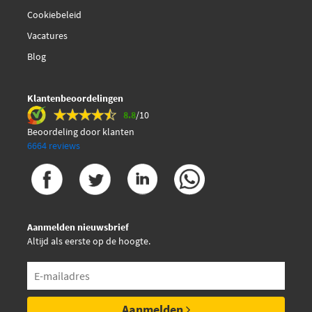
Magneti Marelli
Cookiebeleid
340411000875
Vacatures
Blog
Magneti Marelli
341200004105
Klantenbeoordelingen
Magneti Marelli
8.8
/10
341200005115
Beoordeling door klanten
6664 reviews
Malo 4PV875
Mapco 240875
Aanmelden nieuwsbrief
€ 6,41
Meyle 050 004 0875
Altijd als eerste op de hoogte.
Meyle 050 004 0880
Aanmelden
Nipparts J1040875