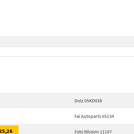
Dolz 05KD038
Fai Autoparts 65134
25,26
Febi Bilstein 11197