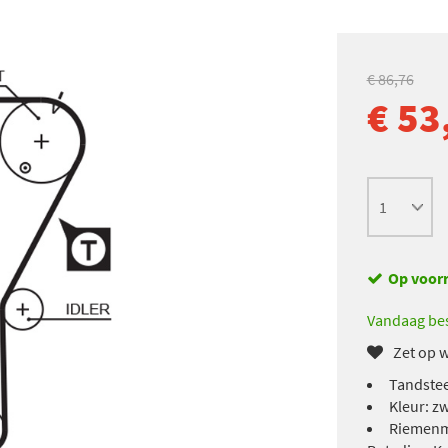
€ 86,76
€ 53
Op voor
Vandaag bes
Zet op w
Tandstee
Kleur: z
Riemenma