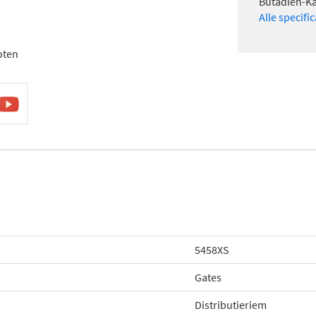
Butadien-K
Alle specifi
oten
5458XS
Gates
Distributieriem