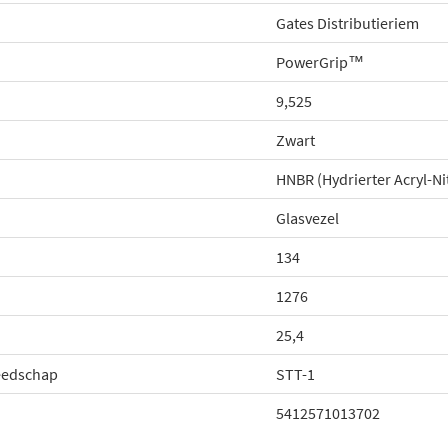
Gates Distributieriem
PowerGrip™
9,525
Zwart
HNBR (Hydrierter Acryl-Ni
Glasvezel
134
1276
25,4
eedschap
STT-1
5412571013702