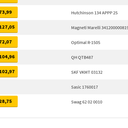
73,99
Hutchinson 134 APPP 25
127,05
Magneti Marelli 34120000081
72,07
Optimal R-1505
104,96
QH QTB487
102,97
SKF VKMT 03132
Sasic 1760017
28,75
Swag 62 02 0010