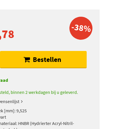
-38%
,78
Bestellen
raad
teld, binnen 2 werkdagen bij u geleverd.
ensenlijst
k [mm]: 9,525
wart
teriaal: HNBR (Hydrierter Acryl-Nitril-