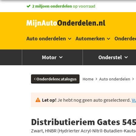
vandaag besteld,
2 miljoen onderdelen
morgen in huis *
op voorraad
Auto onderdelen
Automerken
Onderde
Motor
Onderstel
Onderdelencatalogus
Home
Auto onderdelen
Let op!
Je hebt nog geen auto geselecteerd.
Vu
Distributieriem Gates 54
Zwart, HNBR (Hydrierter Acryl-Nitril-Butadien-Kauts