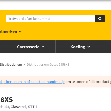
elmerken
Carrosserie
Koeling
Distributieriem
Distributieriem Gates 5458XS
l je kenteken in of selecteer handmatig
om te tonen of dit product g
58XS
chuk), Glasvezel, STT-1