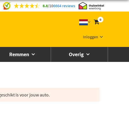
8.8
/
10
6664 reviews
0
Inloggen
Remmen
Overig
eschikt is voor jouw auto.