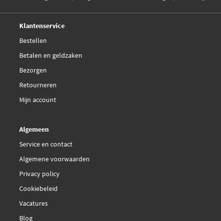
Deskundig,
advies
Kavo Parts DMV-4013
Klantenservice
Bestellen
Kavo Parts DMV-5522
Betalen en geldzaken
Bezorgen
Magneti Marelli
340511001070
Retourneren
Mijn account
€ 12,89
Meyle 050 005 1070
Algemeen
Nipparts N1051073
Service en contact
Algemene voorwaarden
Optibelt 5 PK 1070
Privacy policy
QH QBR51070
Cookiebeleid
Vacatures
SKF VKMV 5PK1070
Blog