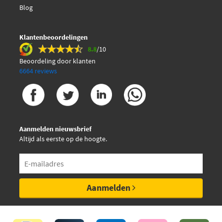
KM International FI0370
Blog
Lucas LD0030
Klantenbeoordelingen
8.8
/10
Maxgear 54-0464
Beoordeling door klanten
6664 reviews
Optibelt 284ST
Optimal 0-N813
Aanmelden nieuwsbrief
QH QTT105
Altijd als eerste op de hoogte.
Ruville 540040
Ruville 56609
Aanmelden
SKF VKM 13240