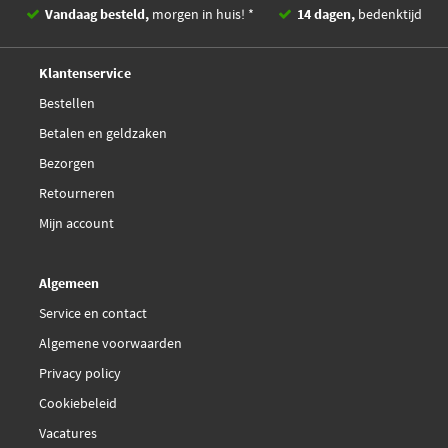
Vandaag besteld,
morgen in huis! *
14 dagen,
bedenktijd
Hutchinson HTG 07
Deskundig,
advies
Klantenservice
INA 531 0034 10
Bestellen
Betalen en geldzaken
IPD 14-0504
Bezorgen
Retourneren
IPD 20-1138
Mijn account
IPD 64-3414
Algemeen
IPD 64161
Service en contact
Algemene voorwaarden
IPD K62091
Privacy policy
Cookiebeleid
Ijs Group 93-1023
Vacatures