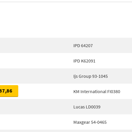
IPD 64207
IPD K62091
Ijs Group 93-1045
37,86
KM International FI0380
Lucas LD0039
Maxgear 54-0465