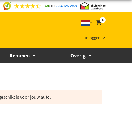
8.8
/
10
6664 reviews
0
Inloggen
Remmen
Overig
eschikt is voor jouw auto.