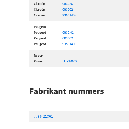
Citroën
0830.02
Citroën
083002
Citroën
93501405
Peugeot
Peugeot
0830.02
Peugeot
083002
Peugeot
93501405
Rover
Rover
LHP10009
Fabrikant nummers
7786-21361