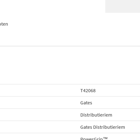
oten
T42068
Gates
Distributieriem
Gates Distributieriem
PowerGrip™