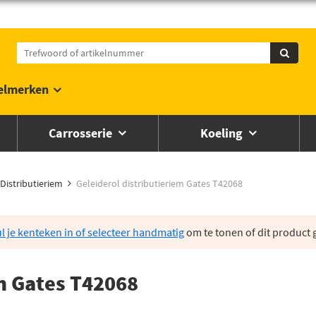
elmerken
Carrosserie
Koeling
Distributieriem
Geleiderol distributieriem Gates T42068
l je kenteken in of selecteer handmatig
om te tonen of dit product g
em Gates T42068