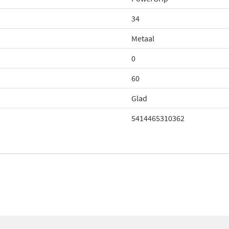
34
Metaal
0
60
Glad
5414465310362