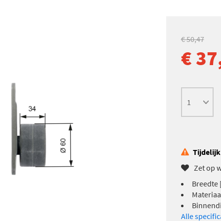
€ 50,47
€ 37
Tijdelij
Zet op w
Breedte 
Materiaa
Binnendi
Alle specifi