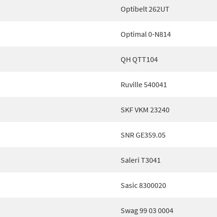
Optibelt 262UT
Optimal 0-N814
QH QTT104
Ruville 540041
SKF VKM 23240
SNR GE359.05
Saleri T3041
Sasic 8300020
Swag 99 03 0004