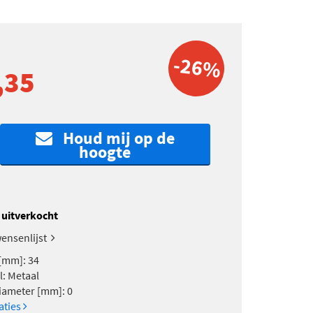
-26%
,35
Houd mij op de
hoogte
k uitverkocht
ensenlijst
[mm]: 34
l: Metaal
ameter [mm]: 0
caties