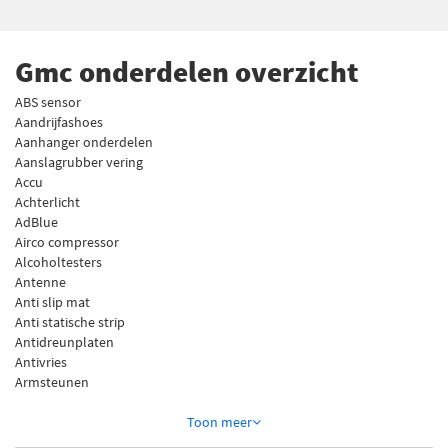
Gmc onderdelen overzicht
ABS sensor
Aandrijfashoes
Aanhanger onderdelen
Aanslagrubber vering
Accu
Achterlicht
AdBlue
Airco compressor
Alcoholtesters
Antenne
Anti slip mat
Anti statische strip
Antidreunplaten
Antivries
Armsteunen
Toon
meer