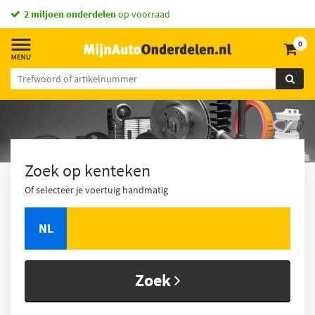
2 miljoen onderdelen
op voorraad
0
Zoek op kenteken
Of selecteer je voertuig handmatig
NL
Zoek