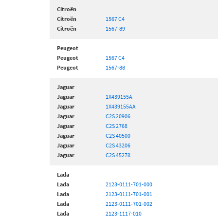
Citroën
Citroën
1567 C4
Citroën
1567-89
Peugeot
Peugeot
1567 C4
Peugeot
1567-88
Jaguar
Jaguar
1X439155A
Jaguar
1X439155AA
Jaguar
C2S 20906
Jaguar
C2S 2768
Jaguar
C2S 40500
Jaguar
C2S 43206
Jaguar
C2S 45278
Lada
Lada
2123-0111-701-000
Lada
2123-0111-701-001
Lada
2123-0111-701-002
Lada
2123-1117-010