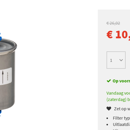
€ 26,02
€ 10
Op voor
Vandaag voo
(zaterdag) b
Zet op w
Filter typ
Uitlaatd