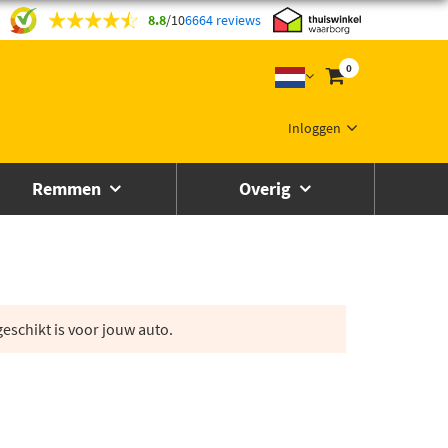
8.8
/
10
6664 reviews
0
Inloggen
Remmen
Overig
eschikt is voor jouw auto.