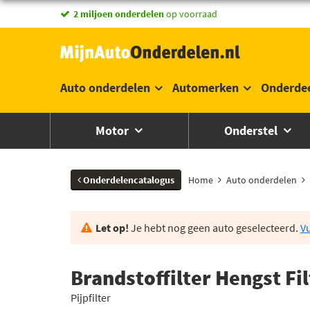
vandaag besteld,
2 miljoen onderdelen
morgen in huis *
op voorraad
Auto onderdelen
Automerken
Onderde
Motor
Onderstel
Onderdelencatalogus
Home
Auto onderdelen
Let op!
Je hebt nog geen auto geselecteerd.
Vu
Brandstoffilter Hengst F
Pijpfilter