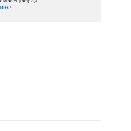
diameter [mm]: 8,0
caties