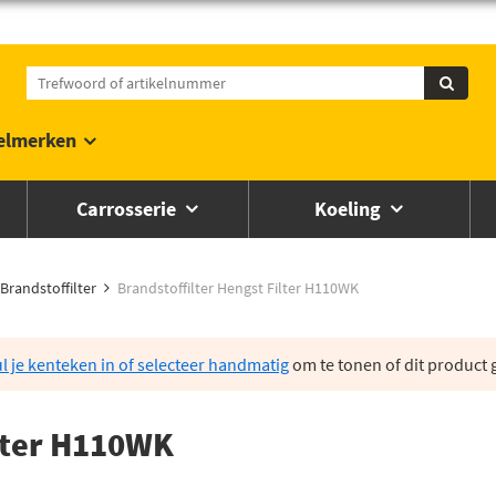
elmerken
Carrosserie
Koeling
Brandstoffilter
Brandstoffilter Hengst Filter H110WK
l je kenteken in of selecteer handmatig
om te tonen of dit product g
ilter H110WK