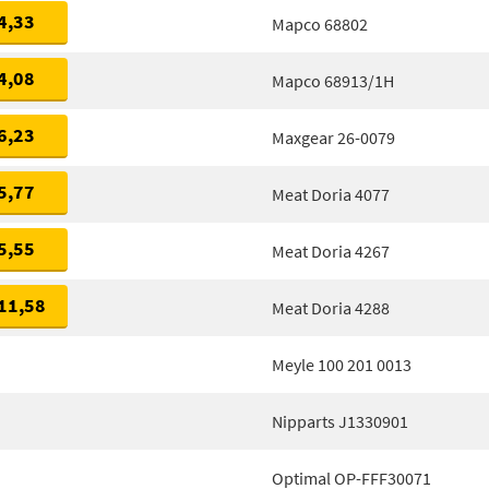
4,33
Mapco 68802
4,08
Mapco 68913/1H
6,23
Maxgear 26-0079
5,77
Meat Doria 4077
5,55
Meat Doria 4267
11,58
Meat Doria 4288
Meyle 100 201 0013
Nipparts J1330901
Optimal OP-FFF30071