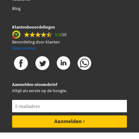
Blog
Jp Group 1119903600
Klantenbeoordelingen
Kawe 8813 29003
8.8
/10
Beoordeling door klanten
LRT AGR0001
6664 reviews
Lizarte EGR020
Lucas LEV0158
Aanmelden nieuwsbrief
Altijd als eerste op de hoogte.
Mapco 83818
€ 125,89
NRF 48389
Aanmelden
€ 146,97
NTK 97016