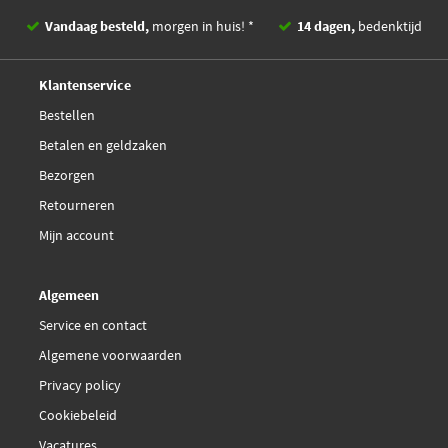
Fispa 83.652
Vandaag besteld,
morgen in huis! *
14 dagen,
bedenktijd
Fispa 83.652R
Deskundig,
advies
Klantenservice
Gebe 9 3043 1
Bestellen
Betalen en geldzaken
€ 284,11
Hella 6NU 010 171-801
Bezorgen
Retourneren
Hella 6NU 014 864-211
Mijn account
Herth+Buss Elparts
70671005
Algemeen
Service en contact
IPD 45-8334
Algemene voorwaarden
Privacy policy
JOHNS AGR 95 50-131
Cookiebeleid
€ 144,26
Japanparts EGR-0901
Vacatures