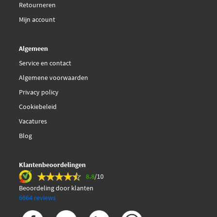
Retourneren
Febi Bilstein 17636
Mijn account
Febi Bilstein 17637
Algemeen
€ 5,61
Febi Bilstein 32399
Service en contact
Algemene voorwaarden
€ 6,23
Febi Bilstein 33467
Privacy policy
€ 6,09
Cookiebeleid
Febi Bilstein 34043
Vacatures
€ 9,91
Febi Bilstein 47460
Blog
€ 8,24
Filtron PP 905
Klantenbeoordelingen
8.8
/10
Fram G5540
Beoordeling door klanten
6664 reviews
Fram G5978