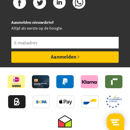
€ 10,15
Hengst Filter H110WK
Aanmelden nieuwsbrief
€ 12,67
Hengst Filter H82WK01
Altijd als eerste op de hoogte.
Herth+Buss Jakoparts
J1330901
Aanmelden
Kolbenschmidt 50013643
Lucas LFPF003
Mapco 62212
Nipparts J1330901
Purflux EP155