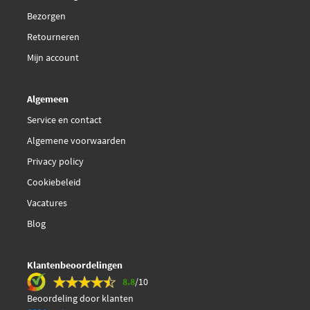
Bezorgen
Magneti Marelli
363700450093
Retourneren
Mijn account
€ 32,83
Maxgear 19-2910
Algemeen
Metelli 22-0965-0
Service en contact
Algemene voorwaarden
Metzger 1170215
Privacy policy
€ 51,22
Meyle 025 248 6919
Cookiebeleid
Vacatures
€ 63,05
Meyle 025 248 6919/PD
Blog
Mintex MDB3242
Klantenbeoordelingen
8.8
/10
NK 223371
Beoordeling door klanten