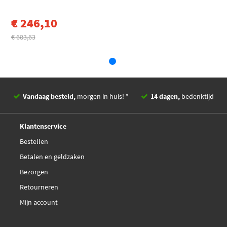
Metzger 08920060
Toon meer
€ 246,10
Metzger 08920139
€ 683,63
NRF 48424
Sidat 83.1250
Vandaag besteld,
morgen in huis! *
14 dagen,
bedenktijd
Sidat 83.1250AS
Deskundig,
advies
Klantenservice
Sidat 83.1665
Bestellen
Betalen en geldzaken
Sidat 83.1665AS
Bezorgen
Retourneren
Mijn account