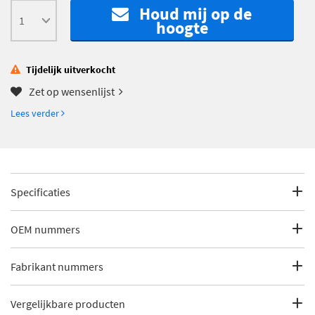
Houd mij op de
hoogte
Tijdelijk uitverkocht
Zet op wensenlijst
Lees verder
Specificaties
Fabrikantcode
571822112171
OEM nummers
Merk
Magneti Marelli
Ford
Fabrikant nummers
Ford
1861749
Categorie
EGR-klep
Ford
2267338
EV171C
Vergelijkbare producten
Ford
DS7Q9D475DA