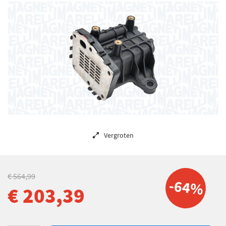
Vergroten
€ 564,99
-64%
€ 203,39