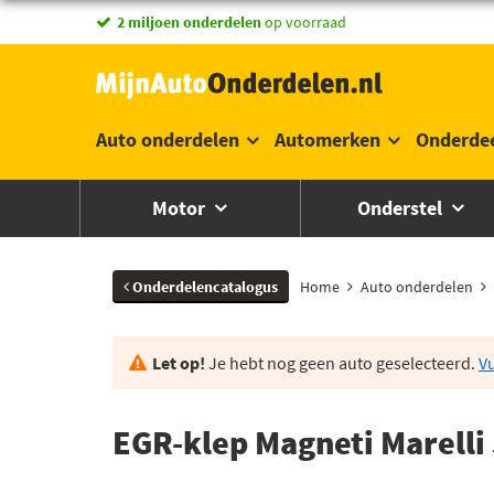
vandaag besteld,
2 miljoen onderdelen
morgen in huis *
op voorraad
Auto onderdelen
Automerken
Onderde
Motor
Onderstel
Onderdelencatalogus
Home
Auto onderdelen
Let op!
Je hebt nog geen auto geselecteerd.
Vu
EGR-klep Magneti Marell