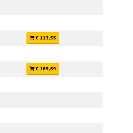
€ 113,55
€ 169,59