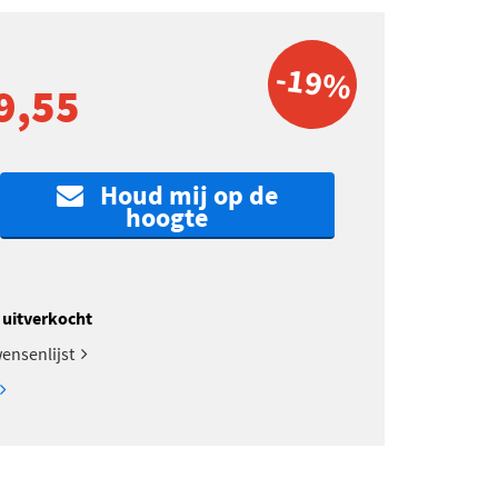
-19%
9,55
Houd mij op de
hoogte
k uitverkocht
ensenlijst