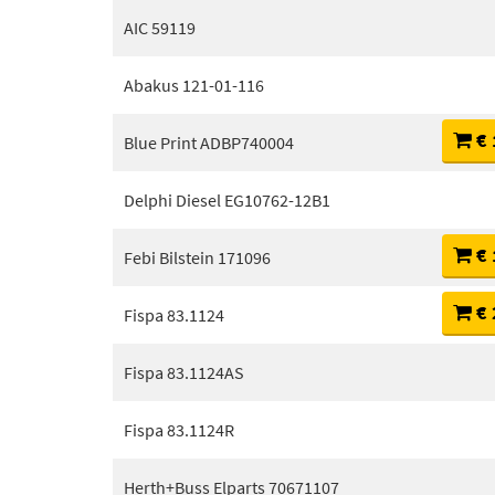
AIC 59119
Abakus 121-01-116
€ 
Blue Print ADBP740004
Delphi Diesel EG10762-12B1
€ 
Febi Bilstein 171096
€ 
Fispa 83.1124
Fispa 83.1124AS
Fispa 83.1124R
Herth+Buss Elparts 70671107