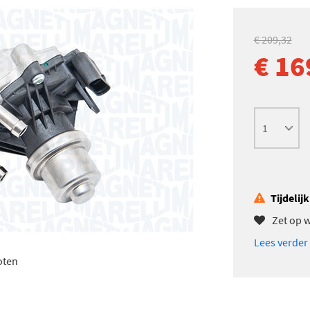
€ 209,32
€ 16
Tijdelij
Zet op w
Lees verder
oten