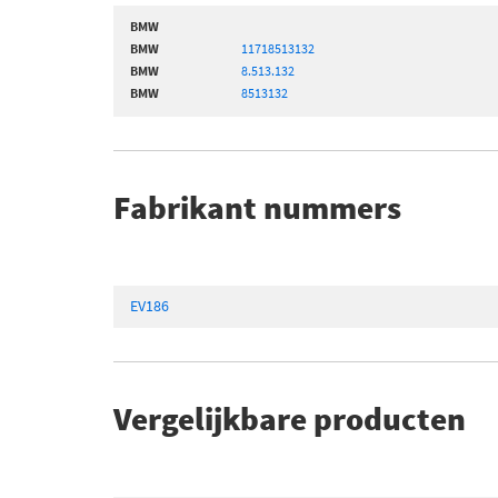
BMW
BMW
11718513132
BMW
8.513.132
BMW
8513132
Fabrikant nummers
EV186
Vergelijkbare producten