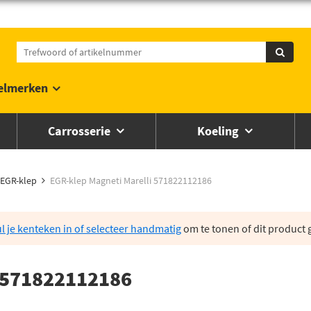
elmerken
Carrosserie
Koeling
EGR-klep
EGR-klep Magneti Marelli 571822112186
l je kenteken in of selecteer handmatig
om te tonen of dit product g
i 571822112186