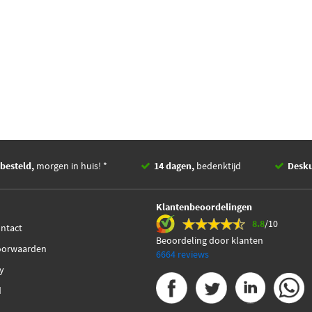
besteld,
morgen in huis! *
14 dagen,
bedenktijd
Desk
Klantenbeoordelingen
8.8
/10
ontact
Beoordeling door klanten
oorwaarden
6664 reviews
cy
d