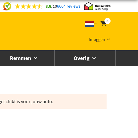
8.8
/
10
6664 reviews
0
Inloggen
Remmen
Overig
eschikt is voor jouw auto.