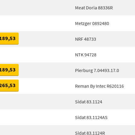
Meat Doria 88336R
Metzger 0892480
189,53
NRF 48733
NTK 94728
189,53
Pierburg 7.04493.17.0
265,53
Reman By Intec R620116
Sidat 83.1124
Sidat 83.1124AS
Sidat 83.1124R