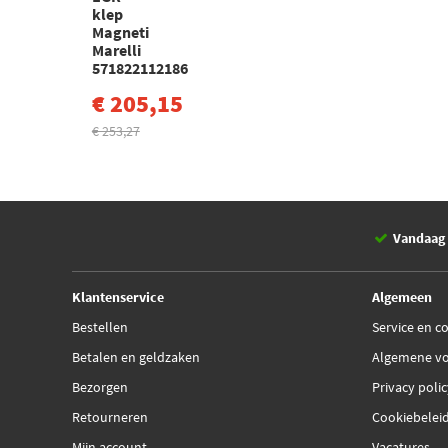
klep
Magneti
Marelli
571822112186
€ 205,15
€ 253,27
Vandaag 
Klantenservice
Algemeen
Bestellen
Service en c
Betalen en geldzaken
Algemene v
Bezorgen
Privacy poli
Retourneren
Cookiebelei
Mijn account
Vacatures