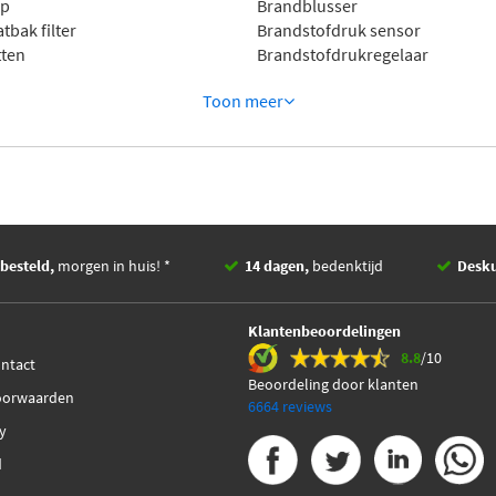
mp
Brandblusser
bak filter
Brandstofdruk sensor
ten
Brandstofdrukregelaar
Toon
meer
besteld,
morgen in huis! *
14 dagen,
bedenktijd
Desk
Klantenbeoordelingen
8.8
/10
ontact
Beoordeling door klanten
oorwaarden
6664 reviews
cy
d