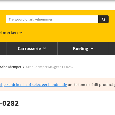
elmerken
Carrosserie
Koeling
Schokdemper
Schokdemper Maxgear 11-0282
l je kenteken in of selecteer handmatig
om te tonen of dit product g
-0282