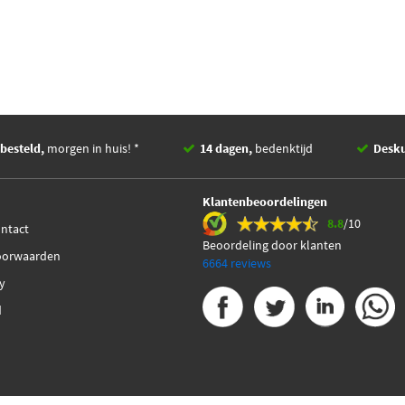
besteld,
morgen in huis! *
14 dagen,
bedenktijd
Desk
Klantenbeoordelingen
8.8
/10
ontact
Beoordeling door klanten
oorwaarden
6664 reviews
cy
d