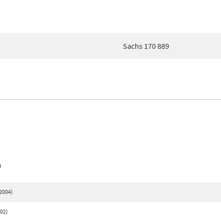
Sachs 170 889
n
 2004)
002)