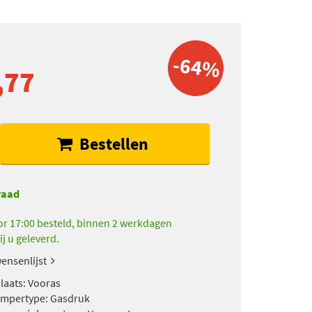
-64%
,77
Bestellen
raad
r 17:00 besteld, binnen 2 werkdagen
ij u geleverd.
ensenlijst
aats: Vooras
mpertype: Gasdruk