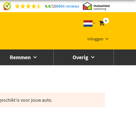
8.8
/
10
6664 reviews
0
Inloggen
Remmen
Overig
eschikt is voor jouw auto.