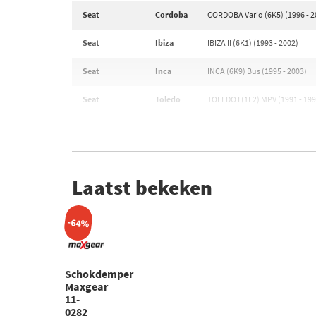
Seat
Cordoba
CORDOBA Vario (6K5) (1996 - 2
Seat
Ibiza
IBIZA II (6K1) (1993 - 2002)
Seat
Inca
INCA (6K9) Bus (1995 - 2003)
Seat
Toledo
TOLEDO I (1L2) MPV (1991 - 199
Laatst bekeken
-64%
Schokdemper
Maxgear
11-
0282