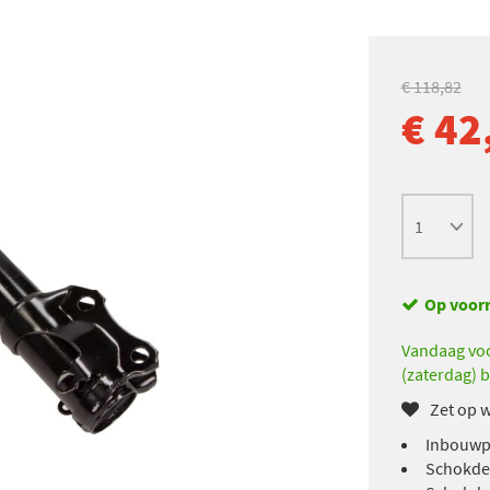
€ 118,82
€ 42
Op voor
Vandaag voo
(zaterdag) b
Zet op w
Inbouwpl
Schokde