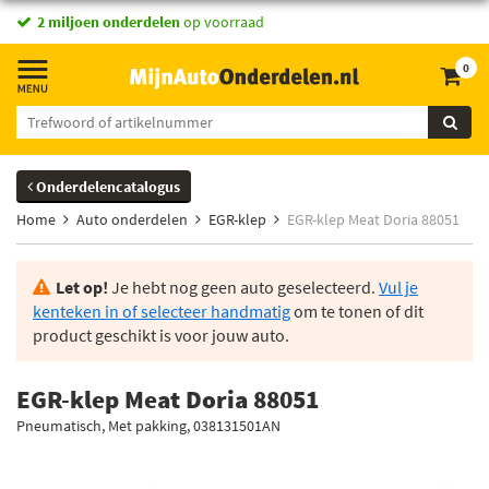
vandaag besteld,
2 miljoen onderdelen
morgen in huis *
op voorraad
0
Onderdelencatalogus
Home
Auto onderdelen
EGR-klep
EGR-klep Meat Doria 88051
Let op!
Je hebt nog geen auto geselecteerd.
Vul je
kenteken in of selecteer handmatig
om te tonen of dit
product geschikt is voor jouw auto.
EGR-klep Meat Doria 88051
Pneumatisch, Met pakking, 038131501AN