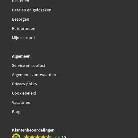
Bestellen
€ 64,03
Magneti Marelli
Dodge
Betalen en geldzaken
571822112045
Dodge
68001558AA
Dodge
68001558AB
Bezorgen
Dodge
K68001558AA
€ 35,86
NRF 48321
Retourneren
Dodge
K68001558AB
Dodge
KRX001558AB
Mijn account
€ 82,40
Dodge
RX001558AB
Nissens 98173
Toon
meer
Algemeen
Service en contact
Algemene voorwaarden
Privacy policy
Cookiebeleid
Vacatures
Blog
Klantenbeoordelingen
8.8
/10