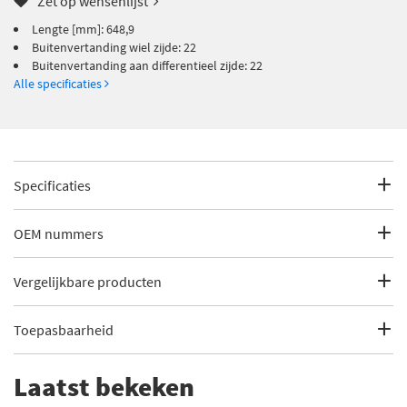
Zet op wensenlijst
Lengte [mm]: 648,9
Buitenvertanding wiel zijde: 22
Buitenvertanding aan differentieel zijde: 22
Alle specificaties
Specificaties
Fabrikantcode
17-1289
OEM nummers
Merk
Metelli
Citroën
Vergelijkbare producten
Citroën
3272.SJ
Categorie
Aandrijfas
Citroën
3272.SK
Toepasbaarheid
Depa 3063002
Bekijk meer
Metelli Aandrijfas
Peugeot
Peugeot
3272.SJ
Dit artikel is geschikt voor de volgende voertuigen
Lengte [mm]
648,9
Laatst bekeken
Depa 3269050
Peugeot
3272.SK