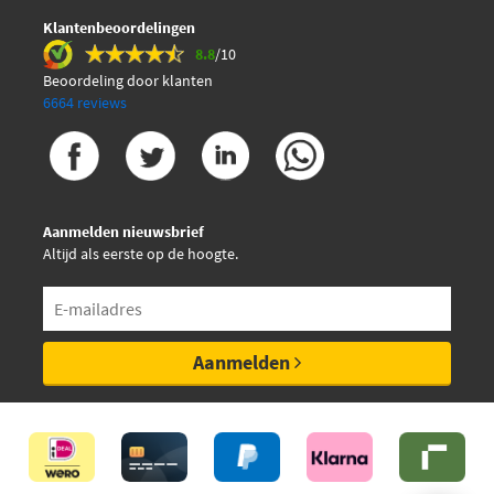
Mapco 6806HPS
Klantenbeoordelingen
8.8
/10
€ 23,37
Maxgear 19-0870
Beoordeling door klanten
6664 reviews
Mintex MDB2743
NK 224572
Aanmelden nieuwsbrief
Nipparts J3602122
Altijd als eerste op de hoogte.
Pagid T1531N
Pagid T1531N-54419N-00
Aanmelden
€ 32,26
Quaro QP5456
€ 42,05
Quaro QP5456C