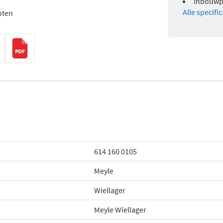
Inbouwpl
Alle specifi
oten
614 160 0105
Meyle
Wiellager
Meyle Wiellager