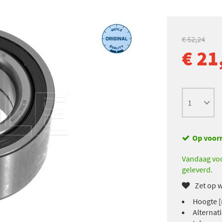
€ 52,24
€ 21
Op voor
Vandaag voo
geleverd.
Zet op w
Hoogte [
Alternat