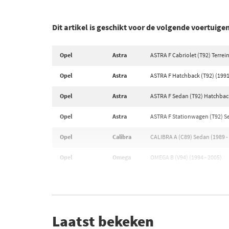
Dit artikel is geschikt voor de volgende voertuige
Opel
Astra
ASTRA F Cabriolet (T92) Terrei
Opel
Astra
ASTRA F Hatchback (T92) (1991
Opel
Astra
ASTRA F Sedan (T92) Hatchback
Opel
Astra
ASTRA F Stationwagen (T92) Se
Opel
Calibra
CALIBRA A (C89) Sedan (1989 -
Opel
Omega
OMEGA B (V94) (1994 - 2005)
Laatst bekeken