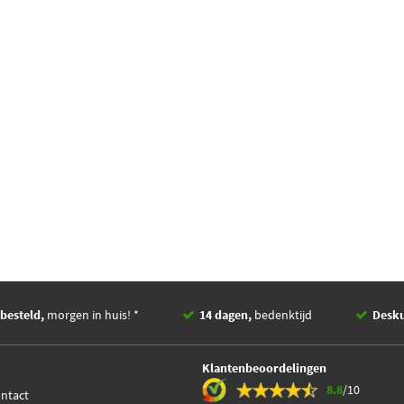
besteld,
morgen in huis! *
14 dagen,
bedenktijd
Desk
Klantenbeoordelingen
8.8
/10
ontact