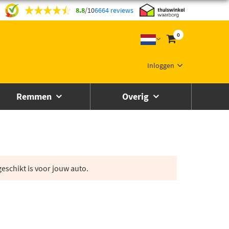
8.8
/
10
6664 reviews
0
Inloggen
Remmen
Overig
eschikt is voor jouw auto.