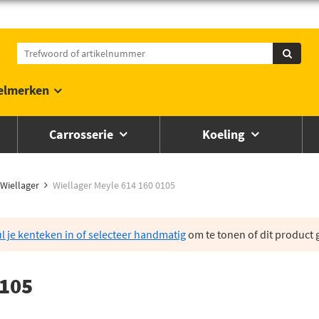
elmerken
Carrosserie
Koeling
Wiellager
Wiellager Meyle 614 160 0105
l je kenteken in of selecteer handmatig
om te tonen of dit product g
0105