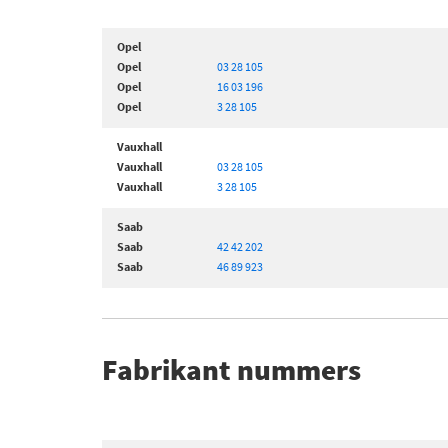
Opel
Opel
03 28 105
Opel
16 03 196
Opel
3 28 105
Vauxhall
Vauxhall
03 28 105
Vauxhall
3 28 105
Saab
Saab
42 42 202
Saab
46 89 923
Fabrikant nummers