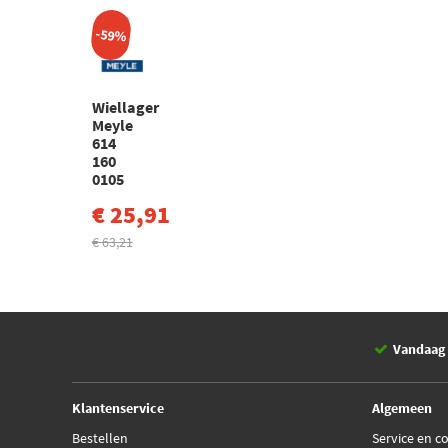
-59%
Wiellager
Meyle
614
160
0105
€ 25,91
€ 63,21
Vandaag 
Klantenservice
Algemeen
Bestellen
Service en c