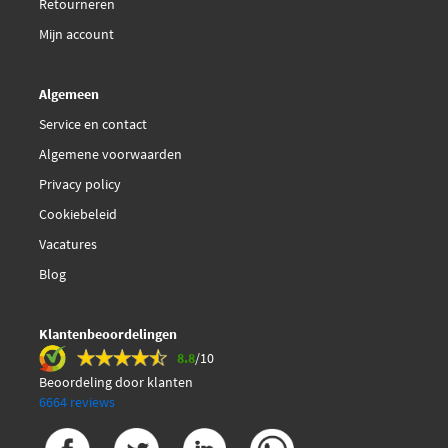
Retourneren
TRW PFK328
Mijn account
TRW PFK393
Algemeen
Service en contact
Textar 82051500
Algemene voorwaarden
Privacy policy
Cookiebeleid
Vacatures
Blog
Klantenbeoordelingen
8.8
/10
Beoordeling door klanten
6664 reviews