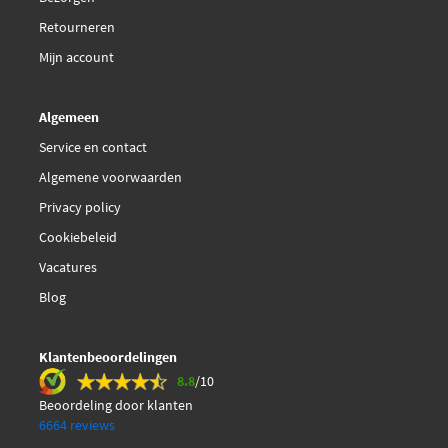
€ 7,68
Retourneren
Delphi Diesel LY1016
Mijn account
Delphi Diesel LY1021
Algemeen
€ 6,56
Delphi Diesel LY1053
Service en contact
Algemene voorwaarden
€ 6,97
Delphi Diesel LY1054
Privacy policy
Cookiebeleid
Ferodo FMK160
Vacatures
€ 39,68
Ferodo FSB173
Blog
Hella 8DB 355 003-851
Klantenbeoordelingen
8.8
/10
Herth+Buss Jakoparts
Beoordeling door klanten
J3508017
6664 reviews