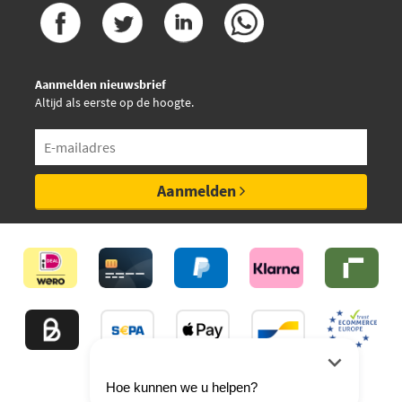
Japanparts GF-0701AF
Japanparts GF-889AF
Aanmelden nieuwsbrief
Altijd als eerste op de hoogte.
Japanparts GF-891AF
Japanparts GF-893AF
Aanmelden
Japanparts GF-899AF
Jurid 362248J
Jurid 381155J
Kavo Parts KBS-10019
Kawe 03330