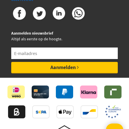
€ 23,46
Swag 62 93 9294
€ 10,54
TRW JBE288
Aanmelden nieuwsbrief
Altijd als eerste op de hoogte.
Topran 720 237
Triscan 8500 28001
Aanmelden
Vaico V22-0184