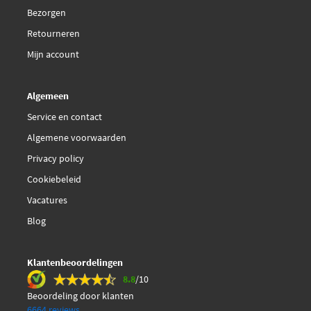
Ocap 0901548
Bezorgen
Retourneren
Ocap 1211114
Mijn account
Optimal LM-10039S
Algemeen
Original Imperium 28494
Service en contact
Algemene voorwaarden
Original Imperium
Privacy policy
30400A
Cookiebeleid
€ 11,33
SKF VKJP 2065
Vacatures
Blog
€ 4,42
Sasic 0664224
Klantenbeoordelingen
€ 14,01
Spidan 83660
8.8
/10
Beoordeling door klanten
€ 5,37
Swag 62 80 0002
6664 reviews