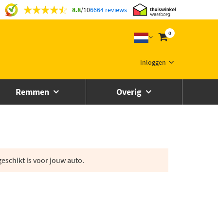
8.8
/
10
6664 reviews
0
Inloggen
Remmen
Overig
eschikt is voor jouw auto.