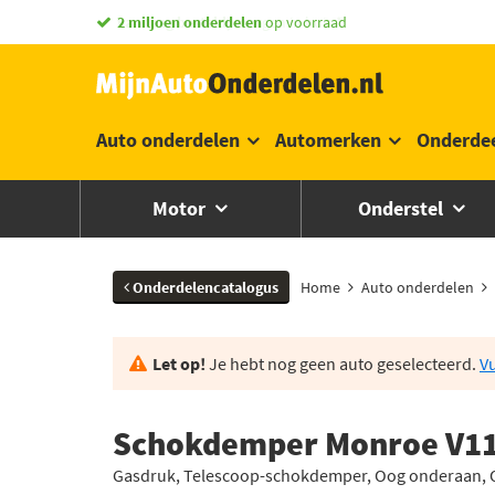
vandaag besteld,
morgen in huis *
Auto onderdelen
Automerken
Onderde
Motor
Onderstel
Onderdelencatalogus
Home
Auto onderdelen
Let op!
Je hebt nog geen auto geselecteerd.
Vu
Schokdemper Monroe V1
Gasdruk, Telescoop-schokdemper, Oog onderaan,