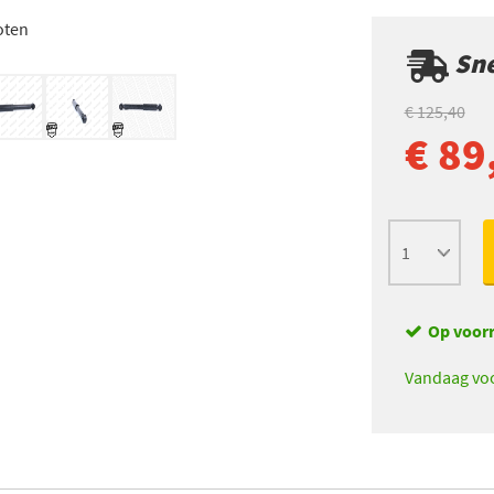
oten
Sne
€ 125,40
€ 89
Op voor
Vandaag voo