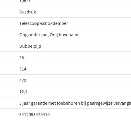
1,800
Gasdruk
Telescoop-schokdemper
Oog onderaan, Oog bovenaan
Dubbelpijp
25
314
472
12,4
5 jaar garantie met toebehoren bij paarsgewijze vervang
5412096479410