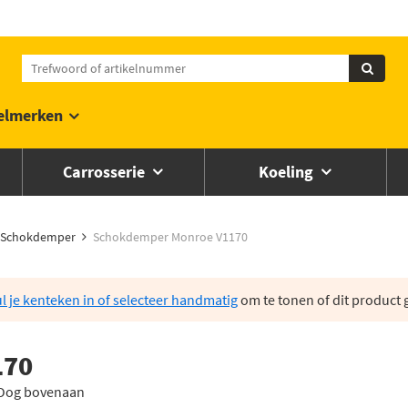
elmerken
Carrosserie
Koeling
Schokdemper
Schokdemper Monroe V1170
l je kenteken in of selecteer handmatig
om te tonen of dit product g
170
 Oog bovenaan