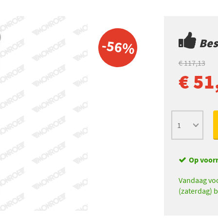
Best
-56%
€ 117,13
€ 51
Op voor
Vandaag voo
(zaterdag) b