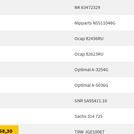
NK 63472329
Nipparts N5511048G
Ocap 82436RU
Ocap 82623RU
Optimal A-3254G
Optimal A-5036G
SNR SA95411.16
Sachs 314 725
58,30
TRW JGE1006T