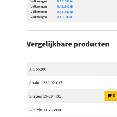
Volkswagen
7LA513029A
Volkswagen
7LA513029B
Volkswagen
7LA513029D
Volkswagen
7LA513029E
Vergelijkbare producten
AIC 55280
Abakus 232-02-017
€ 
Bilstein 19-264431
Bilstein 24-263894