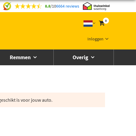
8.8
/
10
6664 reviews
0
Inloggen
Remmen
Overig
eschikt is voor jouw auto.