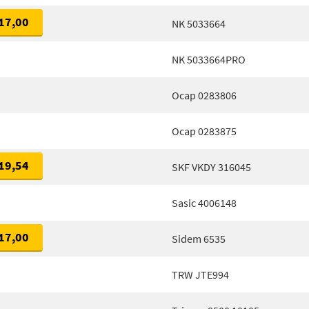
17,00
NK 5033664
NK 5033664PRO
Ocap 0283806
Ocap 0283875
19,54
SKF VKDY 316045
Sasic 4006148
17,00
Sidem 6535
TRW JTE994