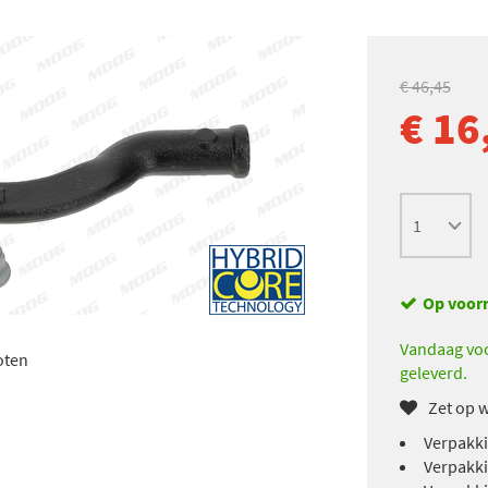
€ 46,45
€ 16
Op voor
Vandaag voo
oten
geleverd.
Zet op w
Verpakki
Verpakki