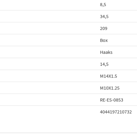
8,5
34,5
209
Box
Haaks
14,5
M14X1.5
M10X1.25
RE-ES-0853
4044197210732