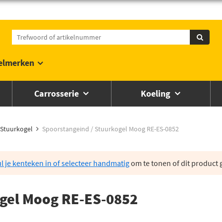
elmerken
Carrosserie
Koeling
Stuurkogel
Spoorstangeind / Stuurkogel Moog RE-ES-0852
l je kenteken in of selecteer handmatig
om te tonen of dit product g
ogel Moog RE-ES-0852