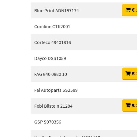
€ 
Blue Print ADN187174
Comline CTR2001
Corteco 49401816
Dayco DSS1059
€ 
FAG 840 0880 10
Fai Autoparts SS2589
€ 
Febi Bilstein 21284
GSP S070356