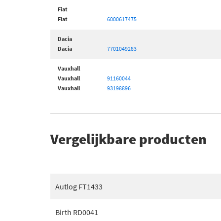
Fiat
Fiat
6000617475
Dacia
Dacia
7701049283
Vauxhall
Vauxhall
91160044
Vauxhall
93198896
Vergelijkbare producten
Autlog FT1433
Birth RD0041