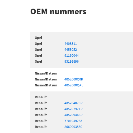
OEM nummers
Opel
Opel
4408511
Opel
4453052
Opel
91160044
Opel
93198896
Nissan/Datsun
Nissan/Datsun
4852000Q0K
Nissan/Datsun
4852000QAL
Renault
Renault
485204078R
Renault
485207921R
Renault
485209446R
Renault
7701049283
Renault
8660003580