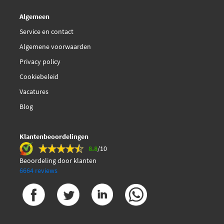
Algemeen
€ 15,78
Sasic 4006161
Service en contact
Algemene voorwaarden
€ 36,58
Sidem 5834
Privacy policy
€ 17,21
Cookiebeleid
TRW JTE1060
Vacatures
Triscan 8500 25126
Blog
Klantenbeoordelingen
8.8
/10
Beoordeling door klanten
6664 reviews