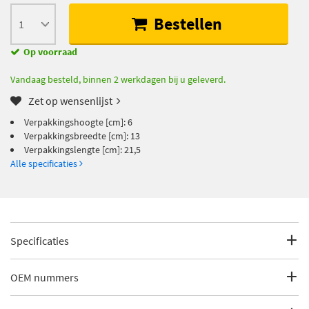
Bestellen
Op voorraad
Vandaag besteld, binnen 2 werkdagen bij u geleverd.
Zet op wensenlijst
Verpakkingshoogte [cm]: 6
Verpakkingsbreedte [cm]: 13
Verpakkingslengte [cm]: 21,5
Alle specificaties
Specificaties
Fabrikantcode
RE-ES-2092
OEM nummers
Merk
Moog