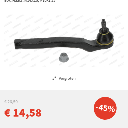
Box, Haaks, M14X1.5, M10X1.25
Vergroten
€ 26,50
-45%
€ 14,58