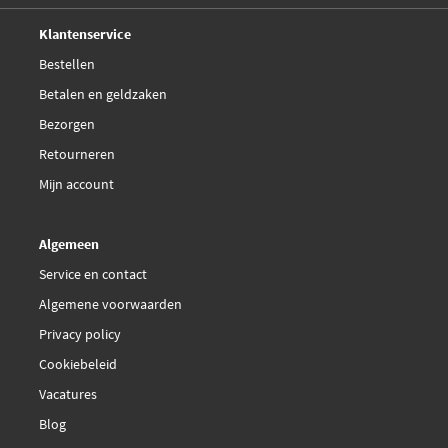
Valeo Compact 734840
Deskundig,
advies
Klantenservice
Bestellen
Valeo 234840
Betalen en geldzaken
Valeo 734840
Bezorgen
Retourneren
€ 42,81
Van Wezel 53002258
Mijn account
Algemeen
Service en contact
Algemene voorwaarden
Privacy policy
Cookiebeleid
Vacatures
Blog