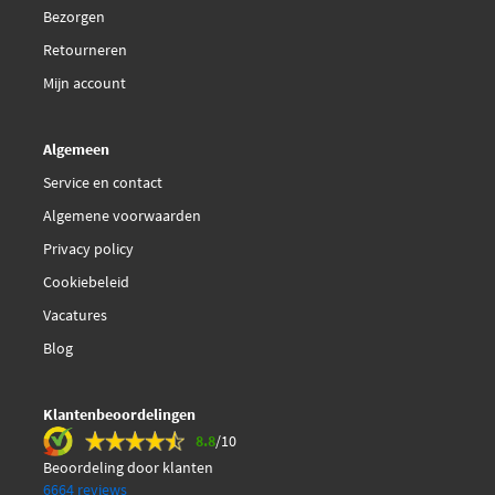
Vemo V30-60-1343
Bezorgen
Retourneren
Mijn account
Algemeen
Service en contact
Algemene voorwaarden
Privacy policy
Cookiebeleid
Vacatures
Blog
Klantenbeoordelingen
8.8
/10
Beoordeling door klanten
6664 reviews