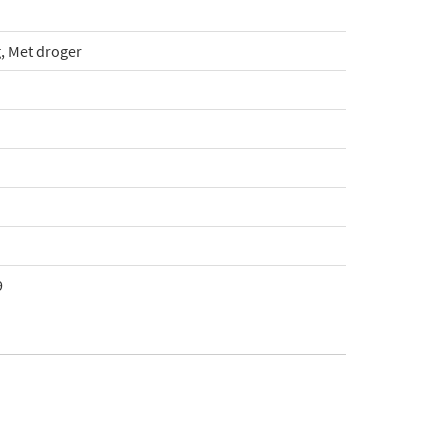
g, Met droger
9