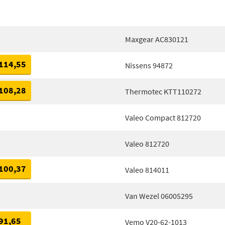
Maxgear AC830121
114,55
Nissens 94872
108,28
Thermotec KTT110272
Valeo Compact 812720
Valeo 812720
100,37
Valeo 814011
Van Wezel 06005295
91,65
Vemo V20-62-1013