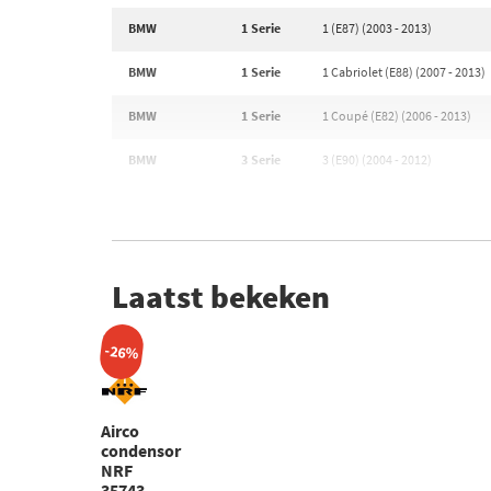
BMW
1 Serie
1 (E87) (2003 - 2013)
BMW
1 Serie
1 Cabriolet (E88) (2007 - 2013)
BMW
1 Serie
1 Coupé (E82) (2006 - 2013)
BMW
3 Serie
3 (E90) (2004 - 2012)
Laatst bekeken
-26%
Airco
condensor
NRF
35743