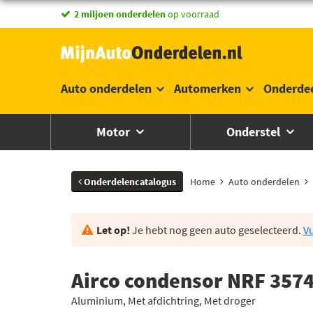
vandaag besteld,
morgen in huis *
Auto onderdelen
Automerken
Onderde
Motor
Onderstel
Onderdelencatalogus
Home
Auto onderdelen
Let op!
Je hebt nog geen auto geselecteerd.
Vu
Airco condensor NRF 357
Aluminium, Met afdichtring, Met droger