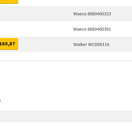
Waeco 8880400323
Waeco 8880400391
165,87
Walker WCD00116
n