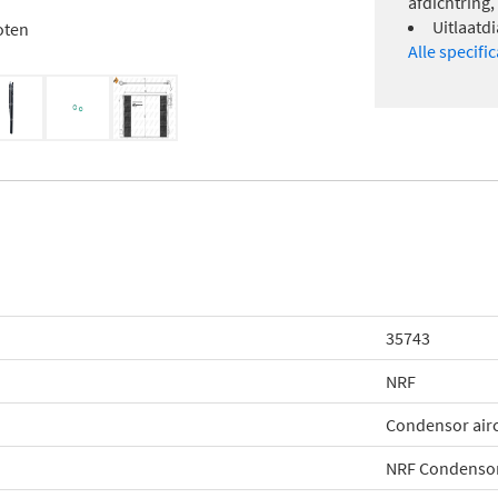
afdichtring,
Uitlaatd
oten
Alle specifi
35743
NRF
Condensor air
NRF Condensor