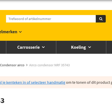
elmerken
Carrosserie
Koeling
Condensor airco
Airco condensor NRF 35743
l je kenteken in of selecteer handmatig
om te tonen of dit product g
43