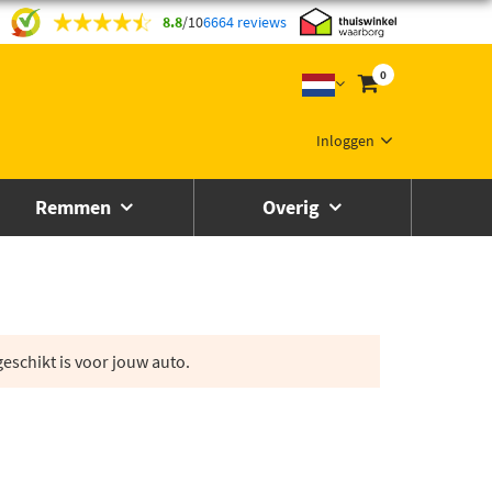
8.8
/
10
6664 reviews
0
Inloggen
Remmen
Overig
eschikt is voor jouw auto.