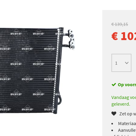
€ 139,15
€ 10
Op voor
Vandaag voo
geleverd.
Zet op w
Materiaa
Aanvulle