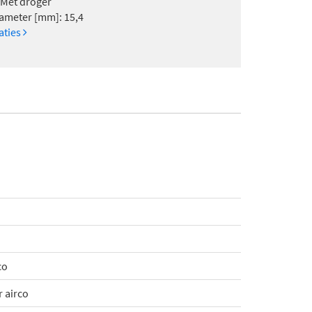
 Met droger
iameter [mm]: 15,4
caties
co
 airco