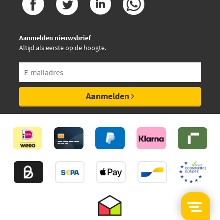
Valeo 696042
Aanmelden nieuwsbrief
Altijd als eerste op de hoogte.
Van Wezel 5888747
Vemo V15-01-1832-1
Aanmelden
Vemo V15-01-1927