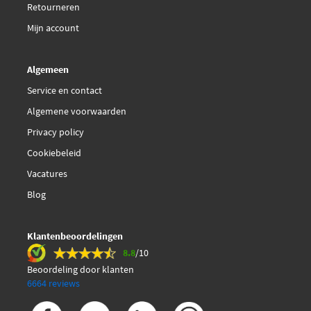
Mahle Original CFF 11
Retourneren
000P
Mijn account
€ 129,42
Nissens 85249
Algemeen
€ 82,38
Service en contact
Nissens 85683
Algemene voorwaarden
€ 62,87
Swag 99 91 4742
Privacy policy
Cookiebeleid
TYC 802-0009
Vacatures
Blog
TYC 837-0043
TYC 837-1003
Klantenbeoordelingen
8.8
/10
€ 100,68
Beoordeling door klanten
Thermotec D8W042TT
6664 reviews
Topran 109 037