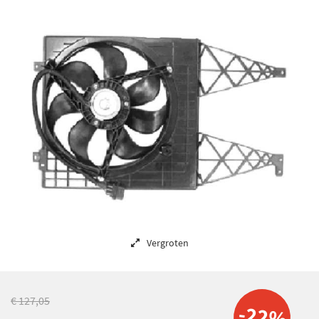
Vergroten
€ 127,05
-22%