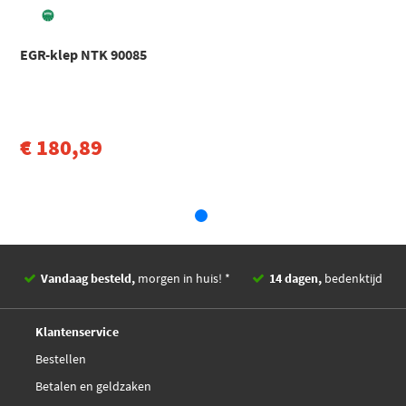
Mercedes
CLK
CLK (C208) (1997 - 2003)
EGR-klep NTK 90085
Mercedes
CLK
CLK (C208) (1997 - 2003)
Toon meer
€ 180,89
Vandaag besteld,
morgen in huis! *
14 dagen,
bedenktijd
Deskundig,
advies
Klantenservice
Bestellen
Betalen en geldzaken