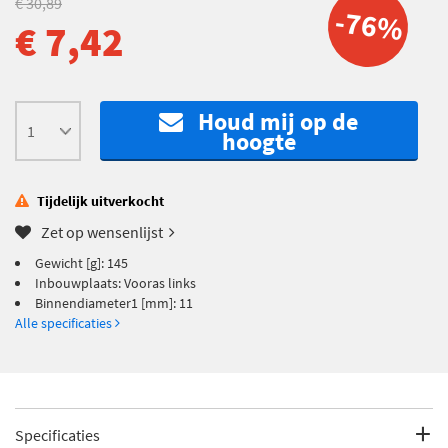
€ 30,89
-76%
€ 7,42
Houd mij op de
hoogte
Tijdelijk uitverkocht
Zet op wensenlijst
Gewicht [g]: 145
Inbouwplaats: Vooras links
Binnendiameter1 [mm]: 11
Alle specificaties
Specificaties