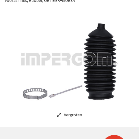
Vooras links, Rubber, OETIKER+MUBEA
Vergroten