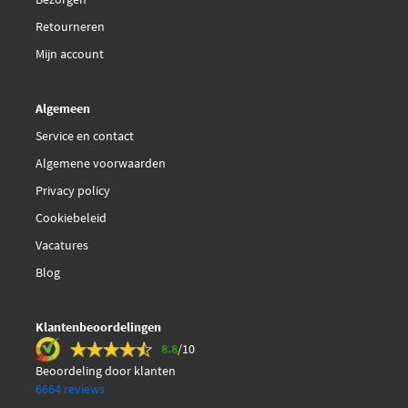
Retourneren
Topran 721 139
Mijn account
Vaico V22-0181
Algemeen
Service en contact
Algemene voorwaarden
Privacy policy
Cookiebeleid
Vacatures
Blog
Klantenbeoordelingen
8.8
/10
Beoordeling door klanten
6664 reviews