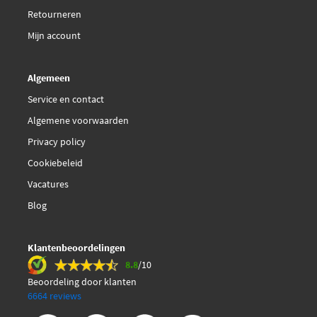
€ 24,09
Retourneren
Swag 62 93 9292
Mijn account
€ 24,09
Swag 62 93 9293
Algemeen
€ 23,90
Swag 62 93 9295
Service en contact
Algemene voorwaarden
Topran 721 139
Privacy policy
Cookiebeleid
Vaico V22-0181
Vacatures
Vaico V22-0182
Blog
Klantenbeoordelingen
8.8
/10
Beoordeling door klanten
6664 reviews