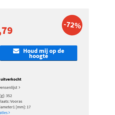
-72%
,79
Houd mij op de
hoogte
k uitverkocht
ensenlijst
[g]: 352
aats: Vooras
iameter1 [mm]: 17
caties