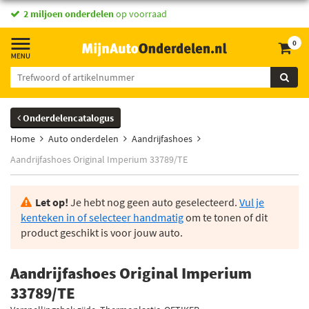
vandaag besteld,
2 miljoen onderdelen
morgen in huis *
op voorraad
0
Onderdelencatalogus
Home
Auto onderdelen
Aandrijfashoes
Aandrijfashoes Original Imperium 33789/TE
Let op!
Je hebt nog geen auto geselecteerd.
Vul je
kenteken in of selecteer handmatig
om te tonen of dit
product geschikt is voor jouw auto.
Aandrijfashoes Original Imperium
33789/TE