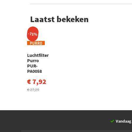
Laatst bekeken
-71%
Luchtfilter
Purro
PUR-
PA0058
€ 7,92
€ 27,29
Vandaag 