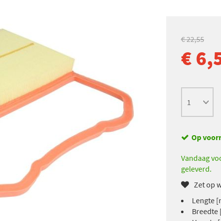
€ 22,55
€ 6,
Op voor
Vandaag voo
geleverd.
Zet op w
Lengte [
Breedte 