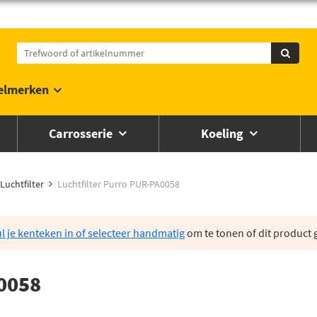
elmerken
Carrosserie
Koeling
Luchtfilter
Luchtfilter Purro PUR-PA0058
l je kenteken in of selecteer handmatig
om te tonen of dit product g
A0058