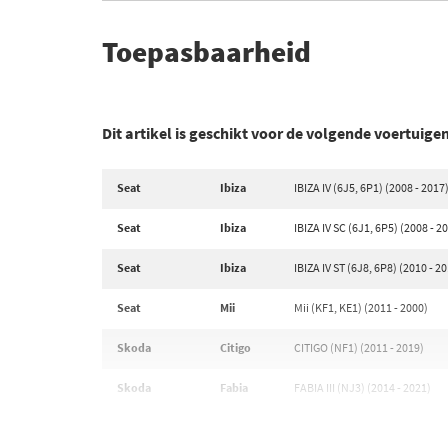
Toepasbaarheid
Dit artikel is geschikt voor de volgende voertuige
Seat
Ibiza
IBIZA IV (6J5, 6P1) (2008 - 2017
Seat
Ibiza
IBIZA IV SC (6J1, 6P5) (2008 - 2
Seat
Ibiza
IBIZA IV ST (6J8, 6P8) (2010 - 2
Seat
Mii
Mii (KF1, KE1) (2011 - 2000)
Skoda
Citigo
CITIGO (NF1) (2011 - 2019)
Skoda
Fabia
FABIA III (NJ3) (2014 - 2021)