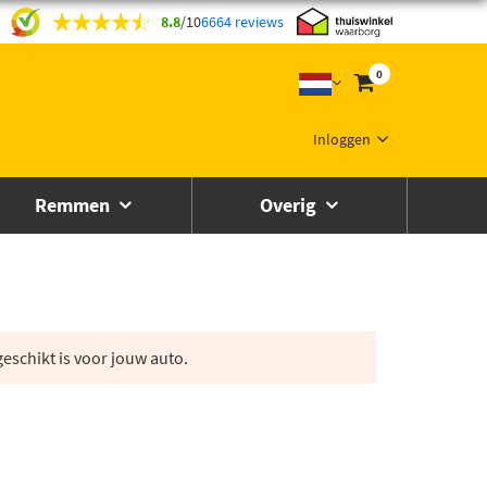
8.8
/
10
6664 reviews
0
Inloggen
Remmen
Overig
eschikt is voor jouw auto.