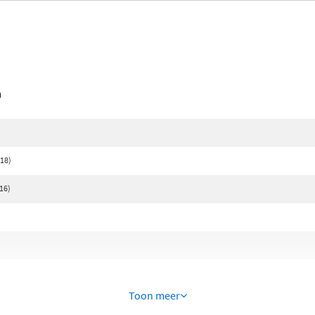
n
)
018)
016)
Toon meer