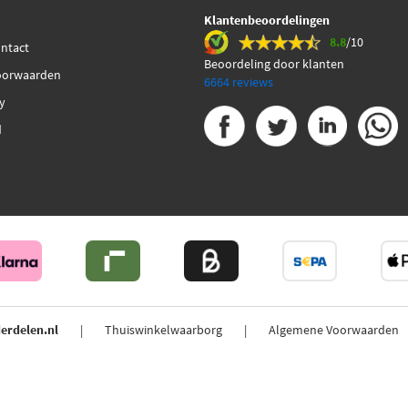
Klantenbeoordelingen
8.8
/10
ontact
Beoordeling door klanten
oorwaarden
6664 reviews
cy
d
erdelen.nl
Thuiswinkelwaarborg
Algemene Voorwaarden