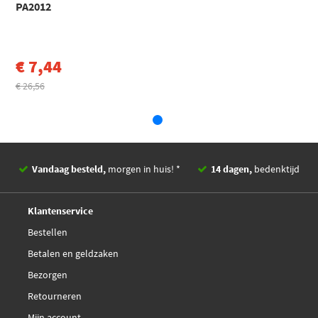
PA2012
C4 Coupé (LA_) (2004 - 2013)
Toon meer
€ 7,44
€ 26,56
Vandaag besteld,
morgen in huis! *
14 dagen,
bedenktijd
Deskundig,
advies
Klantenservice
Bestellen
Betalen en geldzaken
Bezorgen
Retourneren
Mijn account