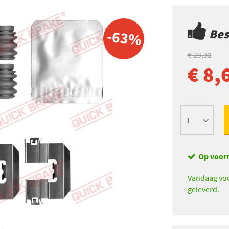
Best
-63%
€ 23,32
€ 8,
Op voor
Vandaag voo
geleverd.