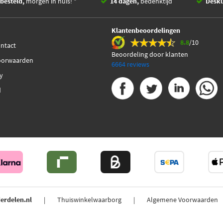
besteld,
morgen in huis! *
14 dagen,
bedenktijd
Desk
Klantenbeoordelingen
8.8
/10
ontact
Beoordeling door klanten
oorwaarden
6664 reviews
cy
d
erdelen.nl
Thuiswinkelwaarborg
Algemene Voorwaarden