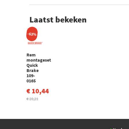
Laatst bekeken
-63%
Rem
montageset
Quick
Brake
109-
0165
€ 10,44
€ 28,21