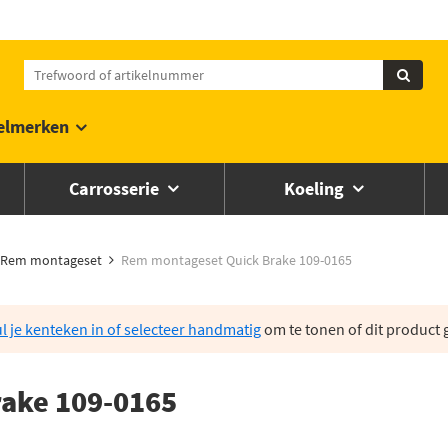
elmerken
Carrosserie
Koeling
Rem montageset
Rem montageset Quick Brake 109-0165
l je kenteken in of selecteer handmatig
om te tonen of dit product g
ake 109-0165