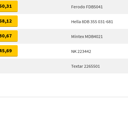
50,31
Ferodo FDB5041
68,12
Hella 8DB 355 031-681
30,67
Mintex MDB4021
45,69
NK 223442
Textar 2265501