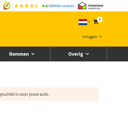
8.8
/
10
6664 reviews
0
Inloggen
Remmen
Overig
eschikt is voor jouw auto.