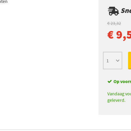
oten
Sne
€ 23,32
€ 9,
Op voor
Vandaag voo
geleverd.