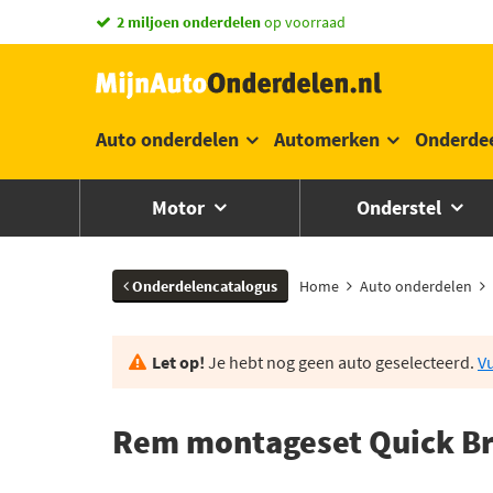
vandaag besteld,
2 miljoen onderdelen
morgen in huis *
op voorraad
Auto onderdelen
Automerken
Onderde
Motor
Onderstel
Onderdelencatalogus
Home
Auto onderdelen
Let op!
Je hebt nog geen auto geselecteerd.
Vu
Rem montageset Quick Br