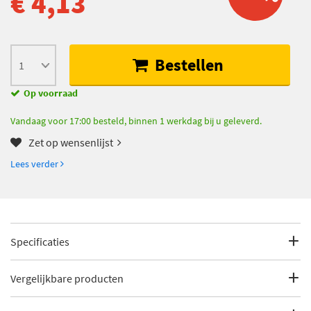
€ 4,13
Bestellen
Op voorraad
Vandaag voor 17:00 besteld, binnen 1 werkdag bij u geleverd.
Zet op wensenlijst
Lees verder
Specificaties
Fabrikantcode
109-1201
Vergelijkbare producten
Merk
Quick Brake