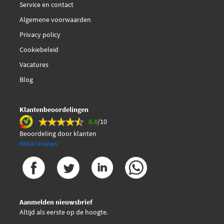
Service en contact
Algemene voorwaarden
Bosch 1 987 474 366
Privacy policy
€ 32,39
Cookiebeleid
Brembo P 06 011
Vacatures
Brembo P 06 016
Blog
Brembo P 06 020
Klantenbeoordelingen
8.8
/10
€ 53,86
Brembo P 06 026
Beoordeling door klanten
6664 reviews
€ 38,90
Brembo P 06 033
€ 87,45
Brembo P 06 033X
Aanmelden nieuwsbrief
€ 54,80
Brembo P 06 039
Altijd als eerste op de hoogte.