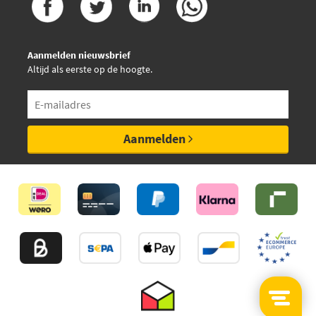
Sasic 8173093
€ 10,74
Sasic 8173183
Aanmelden nieuwsbrief
Altijd als eerste op de hoogte.
Sasic 8173183P
Sasic 8173183S
Aanmelden
€ 15,17
Sidem 53234
€ 7,78
Swag 62 71 0001
€ 8,62
TRW JTE161
Triscan 8500 2820