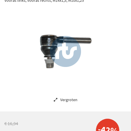
Vooras links, Vooras rechts, M14x1,5, M10x1,25
Vergroten
€ 16,94
-42%