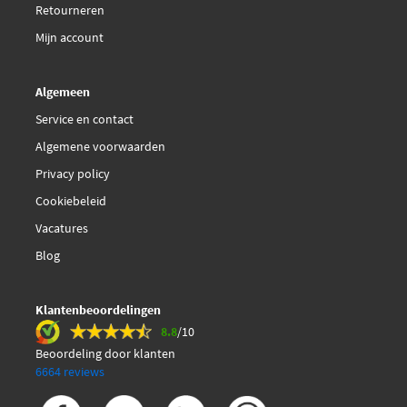
Retourneren
Kawe 8500 2820
Mijn account
Mapco 19301
Algemeen
Service en contact
Mapco 19336
Algemene voorwaarden
Privacy policy
Monroe L2820
Cookiebeleid
€ 7,28
NK 5033702
Vacatures
Blog
Ocap 0180798
Klantenbeoordelingen
Ocap 0180950
8.8
/10
Beoordeling door klanten
SKF VKDY 313009
6664 reviews