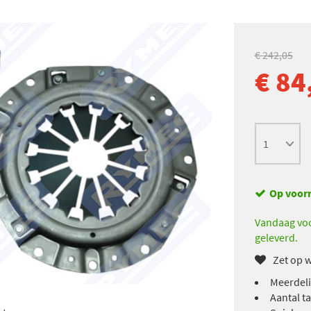
€ 242,05
€ 84
Op voor
Vandaag voo
geleverd.
Zet op w
Meerdeli
Aantal t