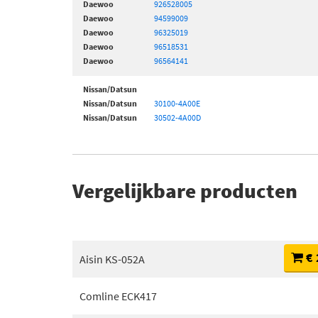
Daewoo
926528005
Daewoo
94599009
Daewoo
96325019
Daewoo
96518531
Daewoo
96564141
Nissan/Datsun
Nissan/Datsun
30100-4A00E
Nissan/Datsun
30502-4A00D
Vergelijkbare producten
€ 
Aisin KS-052A
Comline ECK417