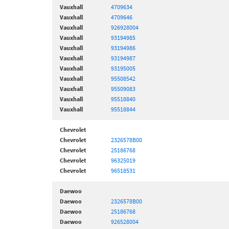
Vauxhall
4709634
Vauxhall
4709646
Vauxhall
926928004
Vauxhall
93194985
Vauxhall
93194986
Vauxhall
93194987
Vauxhall
93195005
Vauxhall
95508542
Vauxhall
95509083
Vauxhall
95518840
Vauxhall
95518844
Chevrolet
Chevrolet
2326578B00
Chevrolet
25186768
Chevrolet
96325019
Chevrolet
96518531
Daewoo
Daewoo
2326578B00
Daewoo
25186768
Daewoo
926528004