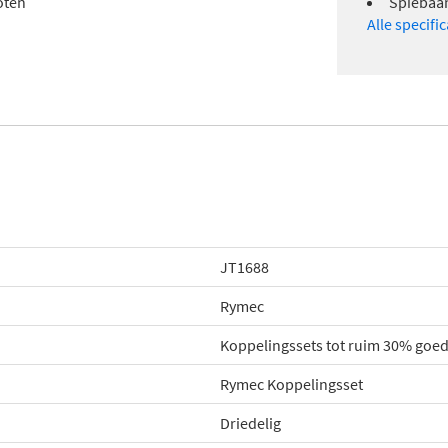
oten
Spiebaan
Alle specifi
JT1688
Rymec
Koppelingssets tot ruim 30% goe
Rymec Koppelingsset
Driedelig