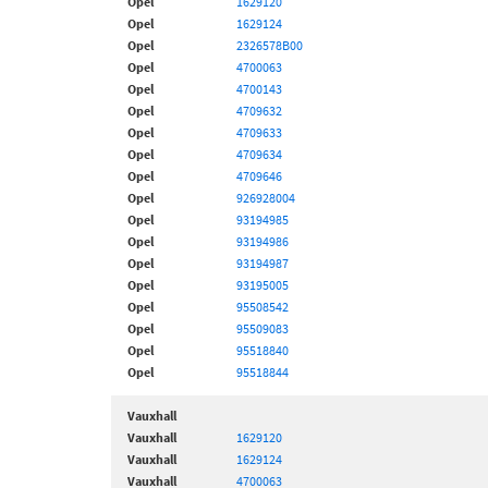
Opel
1629120
Opel
1629124
Opel
2326578B00
Opel
4700063
Opel
4700143
Opel
4709632
Opel
4709633
Opel
4709634
Opel
4709646
Opel
926928004
Opel
93194985
Opel
93194986
Opel
93194987
Opel
93195005
Opel
95508542
Opel
95509083
Opel
95518840
Opel
95518844
Vauxhall
Vauxhall
1629120
Vauxhall
1629124
Vauxhall
4700063