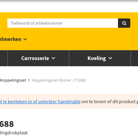
elmerken
Carrosserie
Koeling
Koppelingsset
Koppelingsset Rymec JT1688
l je kenteken in of selecteer handmatig
om te tonen of dit product g
688
elingdrukplaat