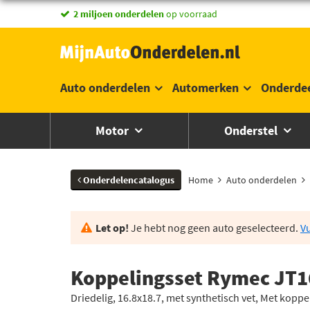
vandaag besteld,
morgen in huis *
Auto onderdelen
Automerken
Onderde
Motor
Onderstel
Onderdelencatalogus
Home
Auto onderdelen
Let op!
Je hebt nog geen auto geselecteerd.
Vu
Koppelingsset Rymec JT1
Driedelig, 16.8x18.7, met synthetisch vet, Met kopp