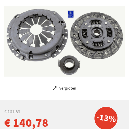
Vergroten
€ 161,83
-13%
€ 140,78