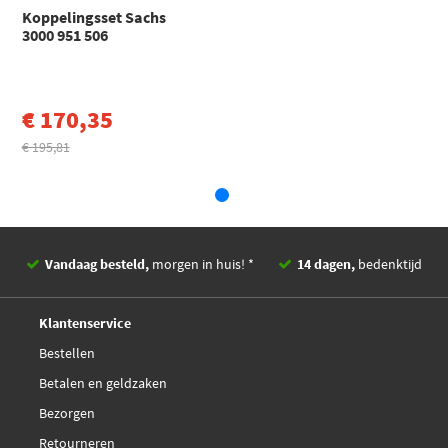
Koppelingsset Sachs
Valeo Compact 826758
3000 951 506
€ 124,82
Valeo 826758
€ 170,35
€ 195,81
Vandaag besteld,
morgen in huis! *
14 dagen,
bedenktijd
Deskundig,
advies
Klantenservice
Bestellen
Betalen en geldzaken
Bezorgen
Retourneren