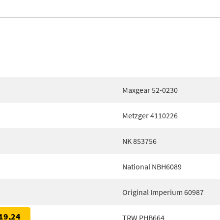
Maxgear 52-0230
Metzger 4110226
NK 853756
National NBH6089
Original Imperium 60987
19,24
TRW PHB664