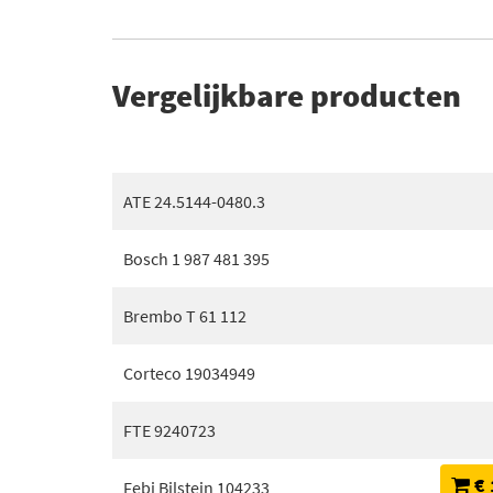
Vergelijkbare producten
ATE 24.5144-0480.3
Bosch 1 987 481 395
Brembo T 61 112
Corteco 19034949
FTE 9240723
€ 
Febi Bilstein 104233