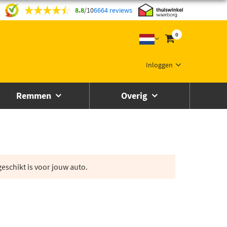
8.8
/
10
6664 reviews
0
Inloggen
Remmen
Overig
eschikt is voor jouw auto.