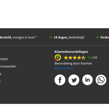
besteld,
morgen in huis! *
14 dagen,
bedenktijd
Desk
Klantenbeoordelingen
8.8
/10
ontact
Beoordeling door klanten
oorwaarden
6664 reviews
cy
d