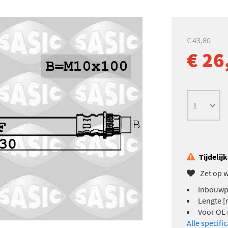
€ 43,80
€ 26
Tijdelij
Zet op w
Inbouwpl
Lengte [
Voor OE
Alle specifi