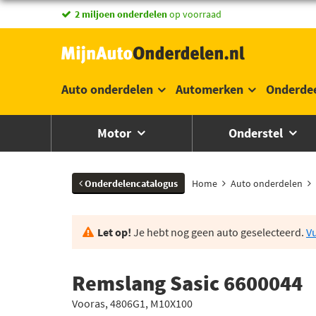
vandaag besteld,
2 miljoen onderdelen
morgen in huis *
op voorraad
Auto onderdelen
Automerken
Onderde
Motor
Onderstel
Onderdelencatalogus
Home
Auto onderdelen
Let op!
Je hebt nog geen auto geselecteerd.
Vu
Remslang Sasic 6600044
Vooras, 4806G1, M10X100