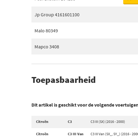
Jp Group 4161601100
Malo 80349
Mapco 3408
Toepasbaarheid
Dit artikel is geschikt voor de volgende voertuige
Citroën
C3
C3 III (SX) (2016 - 2000)
Citroën
C3 III Van
C3 III Van (SX_, SY_) (2016 - 200