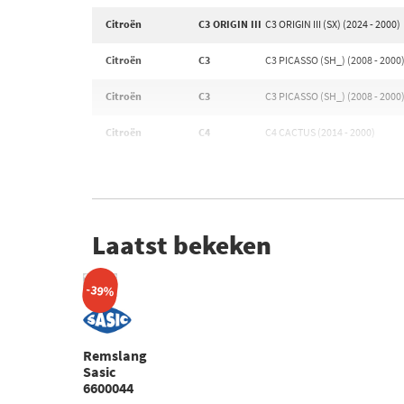
Citroën
C3 ORIGIN III
C3 ORIGIN III (SX) (2024 - 2000)
Citroën
C3
C3 PICASSO (SH_) (2008 - 2000
Citroën
C3
C3 PICASSO (SH_) (2008 - 2000
Citroën
C4
C4 CACTUS (2014 - 2000)
Laatst bekeken
-39%
Remslang
Sasic
6600044