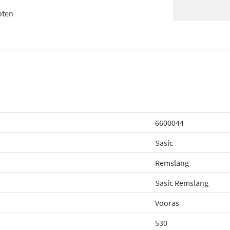
oten
6600044
Sasic
Remslang
Sasic Remslang
Vooras
530