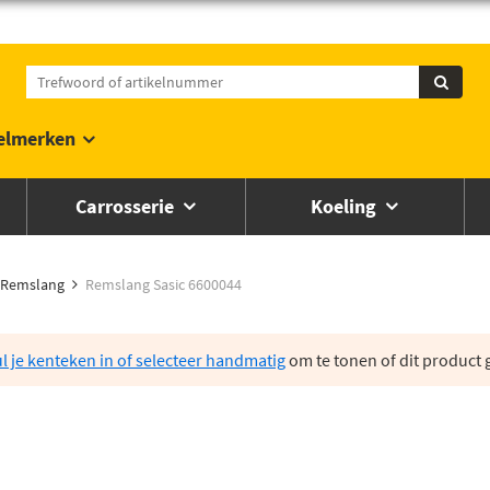
elmerken
Carrosserie
Koeling
Remslang
Remslang Sasic 6600044
l je kenteken in of selecteer handmatig
om te tonen of dit product g