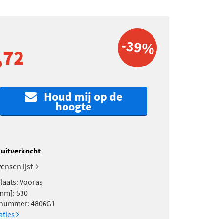
-39%
,72
Houd mij op de
hoogte
k uitverkocht
ensenlijst
aats: Vooras
mm]: 530
 nummer: 4806G1
caties